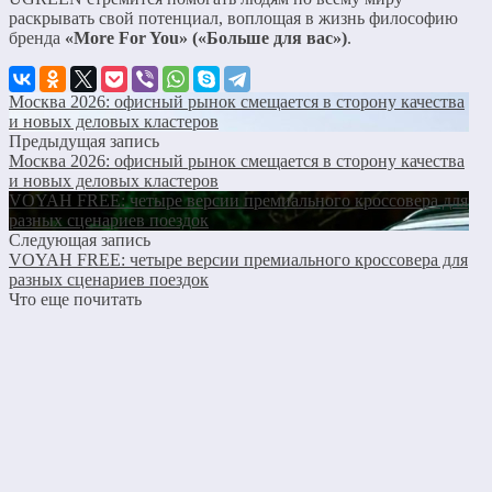
раскрывать свой потенциал, воплощая в жизнь философию
бренда
«More For You» («Больше для вас»)
.
Москва 2026: офисный рынок смещается в сторону качества
и новых деловых кластеров
Предыдущая запись
Москва 2026: офисный рынок смещается в сторону качества
и новых деловых кластеров
VOYAH FREE: четыре версии премиального кроссовера для
разных сценариев поездок
Следующая запись
VOYAH FREE: четыре версии премиального кроссовера для
разных сценариев поездок
Что еще почитать