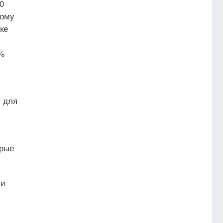
0
тому
ке
8%
т для
орые
ли