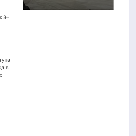
к 8–
тупа
од в
: