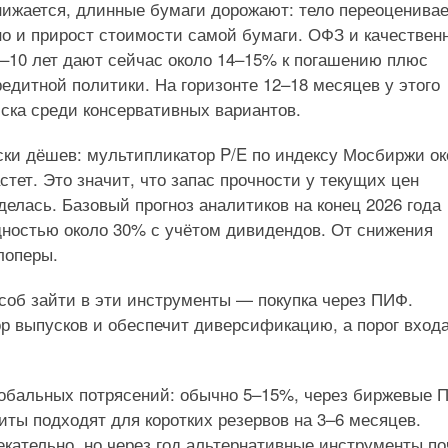
снижается, длинные бумаги дорожают: тело переоценива
 но и прирост стоимости самой бумаги. ОФЗ и качествен
5–10 лет дают сейчас около 14–15% к погашению плюс
едитной политики. На горизонте 12–18 месяцев у этого
ска среди консервативных вариантов.
ки дёшев: мультипликатор P/E по индексу Мосбиржи ок
стет. Это значит, что запас прочности у текущих цен
елась. Базовый прогноз аналитиков на конец 2026 года
одностью около 30% с учётом дивидендов. От снижения
лоперы.
об зайти в эти инструменты — покупка через ПИФ.
р выпусков и обеспечит диверсификацию, а порог вход
глобальных потрясений: обычно 5–15%, через биржевые
ты подходят для коротких резервов на 3–6 месяцев.
кательно, но через год альтернативные инструменты по