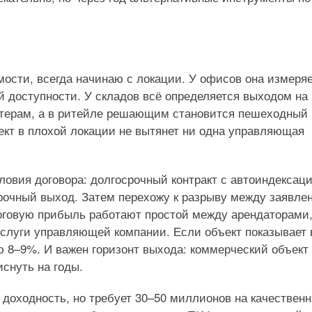
ости, всегда начинаю с локации. У офисов она измеря
й доступности. У складов всё определяется выходом на
стерам, а в ритейле решающим становится пешеходный
ъект в плохой локации не вытянет ни одна управляющая
ловия договора: долгосрочный контракт с автоиндексаци
рочный выход. Затем перехожу к разрыву между заявле
тоговую прибыль работают простой между арендаторами
услуги управляющей компании. Если объект показывает 
 8–9%. И важен горизонт выхода: коммерческий объект
иснуть на годы.
доходность, но требует 30–50 миллионов на качествен