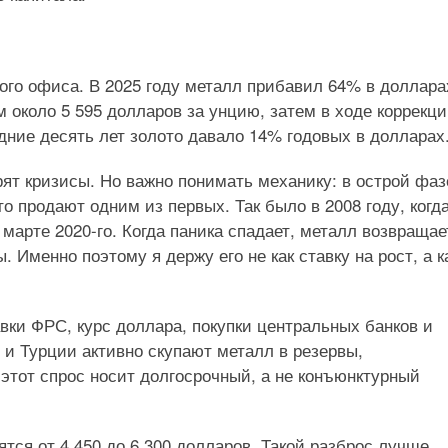
ого офиса. В 2025 году металл прибавил 64% в доллара
 около 5 595 долларов за унцию, затем в ходе коррекц
ледние десять лет золото давало 14% годовых в долларах
ят кризисы. Но важно понимать механику: в острой фаз
о продают одним из первых. Так было в 2008 году, когд
 марте 2020-го. Когда паника спадает, металл возвращае
Именно поэтому я держу его не как ставку на рост, а к
вки ФРС, курс доллара, покупки центральных банков и
 и Турции активно скупают металл в резервы,
этот спрос носит долгосрочный, а не конъюнктурный
ятся от 4 450 до 6 300 долларов. Такой разброс лучше