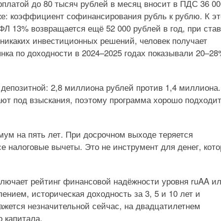
рплатой до 80 тысяч рублей в месяц вносит в ПДС 36 00
 же: коэффициент софинансирования рубль к рублю. К э
ФЛ 13% возвращается ещё 52 000 рублей в год, при став
я никаких инвестиционных решений, человек получает
нка по доходности в 2024–2025 годах показывали 20–2
депозитной: 2,8 миллиона рублей против 1,4 миллиона.
ают под взыскания, поэтому программа хорошо подходи
ум на пять лет. При досрочном выходе теряется
е налоговые вычеты. Это не инструмент для денег, кот
ючает рейтинг финансовой надёжности уровня ruAA и
нием, историческая доходность за 3, 5 и 10 лет и
кажется незначительной сейчас, на двадцатилетнем
о капитала.