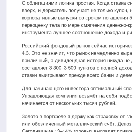
С облигациями логика простая. Когда ставка 
вверх, и держатель получает не только купон,
корпоративные выпуски со сроком погашения 
переоценку тела по мере смягчения денежно-кр
инструмента лучшее соотношение дохода и ри
Российский фондовый рынок сейчас историчес
4,3. Это не значит, что рынок немедленно выра
приличный, а дивидендная история никуда не д
составляет 3 300–3 500 пунктов с полной дох
ставки выигрывают прежде всего банки и деве
Для начинающего инвестора оптимальный спос
Управляющая компания возьмёт на себя подбо
начинается от нескольких тысяч рублей.
Золото в портфеле я держу как страховку от 
или обезличенный металлический счёт. Депози
Сегодняшние 13–14% годовых выглядят привле