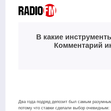
В какие инструменты
Комментарий и
В Рязанской области
НИЖФАРМ и РГНКЦ им. Н.
Балканский
И. Пирогова провели
почему о че
мобильную диагностику
Колашине за
здоровья
мир
Два года подряд депозит был самым разумным
потому что ставки сделали выбор очевидным: 