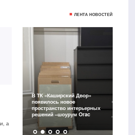
ЛЕНТА НОВОСТЕЙ
В ТК «Каширский Двор»
появилось новое
Н
я
пространство интерьерных
ж
решений –шоурум Orac
в
и, а