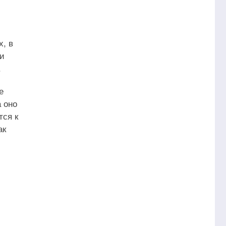
х, в
ии
.
е
а оно
тся к
ак