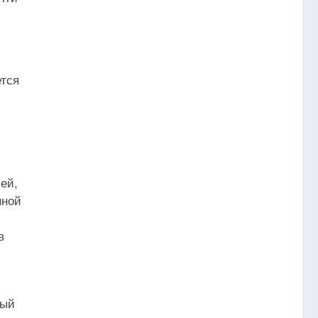
ется
ей,
нной
,
в
ный