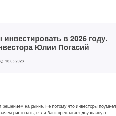
 инвестировать в 2026 году.
нвестора Юлии Погасий
18.05.2026
 Куршевель:
рногорском
Как оживить старые фото
говорил весь
без искажений: инструкци
и сервисы
 решением на рынке. Не потому что инвесторы поумнел
зачем рисковать, если банк предлагает двузначную