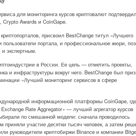
ду
сервиса для мониторинга курсов криптовалют подтверди
 Crypto Awards и CoinGape.
 криптопорталов, присвоил BestChange титул «Лучшего
и пользователи портала, и профессиональное жюри, по
 и экспертным.
птоиндустрии в России. Ее цель — отметить проекты,
нка и инфраструктуры вокруг него. BestChange был при
номинации «Лучший мониторинг сервисов в сфере
ждународной информационной платформы CoinGape, гд
 Exchange Rate Aggregator» — лучший агрегатор курсов
выбирали по смешанной модели: сначала проводилось
ом приняли участие десятки тысяч человек, а затем реш
ли руководители криптобиржи Binance и компании Bitge