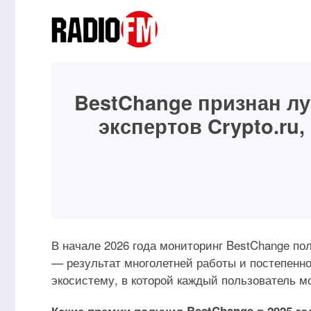
BestChange признан л
экспертов Crypto.ru,
ТК «Каширский Двор»: в
В ТК «К
новом корпусе появилось
появило
В начале 2026 года мониторинг BestChange по
пространство для
простра
— результат многолетней работы и постепенн
дизайнеров и архитекторов
решений
экосистему, в которой каждый пользователь м