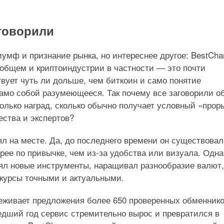
аговорили
иумф и признание рынка, но интереснее другое: BestCha
 общем и криптоиндустрии в частности — это почти
твует чуть ли дольше, чем биткоин и само понятие
само собой разумеющееся. Так почему все заговорили о
олько наград, сколько обычно получает условный «прор
ества и экспертов?
оял на месте. Да, до последнего времени он существовал
рее по привычке, чем из-за удобства или визуала. Одна
лял новые инструменты, наращивал разнообразие валют,
 курсы точными и актуальными.
еживает предложения более 650 проверенных обменнико
едший год сервис стремительно вырос и превратился в