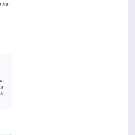
 лет,
ка
ки
на