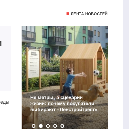
ЛЕНТА НОВОСТЕЙ
и
В Рязанской области
НИЖФАРМ и РГНКЦ им. Н.
И. Пирогова провели
беды
тели
мобильную диагностику
рест»
здоровья