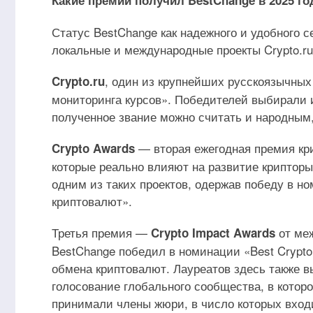
Какие премии получил BestChange в 2025 го
Статус BestChange как надежного и удобного 
локальные и международные проекты Crypto.ru,
, один из крупнейших русскоязычных
Crypto.ru
мониторинга курсов». Победителей выбирали 
полученное звание можно считать и народным,
— вторая ежегодная премия кри
Crypto Awards
которые реально влияют на развитие крипторы
одним из таких проектов, одержав победу в 
криптовалют».
Третья премия —
от ме
Crypto Impact Awards
BestChange победил в номинации «Best Crypto
обмена криптовалют. Лауреатов здесь также 
голосование глобального сообщества, в котор
принимали члены жюри, в число которых входи