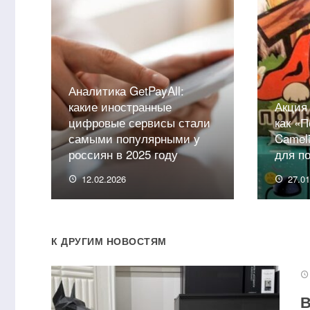
Аналитика GetPayAll:
какие иностранные
Акция
цифровые сервисы стали
как «П
самыми популярными у
Camel
россиян в 2025 году
для п
12.02.2026
27.0
К ДРУГИМ НОВОСТЯМ
В