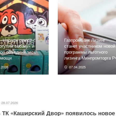
 «Наряди приют»:
Газпромбанк Лизинг
огуляй собаку» и
станет участником новой
ion объединились
программы льготного
омощи
лизинга Минпромторга Р
1.2026
07.04.2025
28.07.2026
 ТК «Каширский Двор» появилось новое