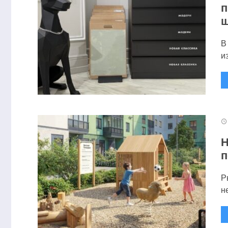
п
ш
В
и
Н
п
Р
н