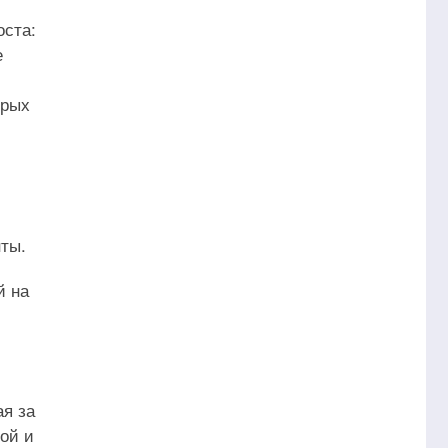
оста:
е
орых
ты.
й на
ая за
ой и