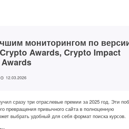
учшим мониторингом по верси
 Crypto Awards, Crypto Impact
Awards
12.03.2026
аширский Двор»
сь новое
Не метры, а сценарии
лучил сразу три отраслевые премии за 2025 год. Эти по
нство интерьерных
жизни: почему покупа
ого превращения привычного сайта в полноценную
 –шоурум Orac
выбирают «Ленстройт
ожет выбрать удобный для себя формат поиска курсов.