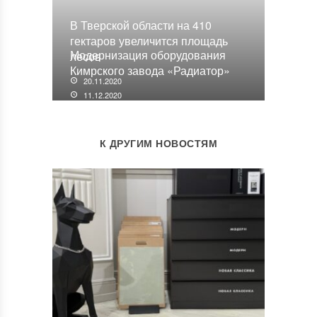
В Тверской области на 410
гектаров увеличится площадь
Модернизация оборудования
лесов
Кимрского завода «Радиатор»
20.11.2020
11.12.2020
К ДРУГИМ НОВОСТЯМ