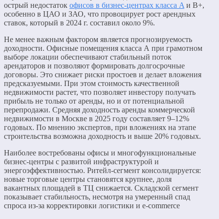
острый недостаток
офисов в бизнес-центрах класса A
и B+,
особенно в ЦАО и ЗАО, что провоцирует рост арендных
ставок, который в 2024 г. составил около 9%.
Не менее важным фактором является прогнозируемость
доходности. Офисные помещения класса А при грамотном
выборе локации обеспечивают стабильный поток
арендаторов и позволяют формировать долгосрочные
договоры. Это снижает риски простоев и делает вложения
предсказуемыми. При этом стоимость качественной
недвижимости растет, что позволяет инвестору получать
прибыль не только от аренды, но и от потенциальной
перепродажи. Средняя доходность аренды коммерческой
недвижимости в Москве в 2025 году составляет 9–12%
годовых. По мнению экспертов, при вложениях на этапе
строительства возможна доходность и выше 20% годовых.
Наиболее востребованы офисы и многофункциональные
бизнес-центры с развитой инфраструктурой и
энергоэффективностью. Ритейл-сегмент консолидируется:
новые торговые центры становятся крупнее, доля
вакантных площадей в ТЦ снижается. Складской сегмент
показывает стабильность, несмотря на умеренный спад
спроса из-за корректировки логистики и e-commerce