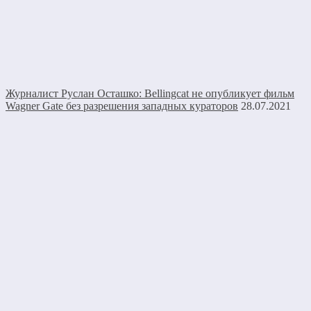
Журналист Руслан Осташко: Bellingcat не опубликует фильм
Wagner Gate без разрешения западных кураторов
28.07.2021