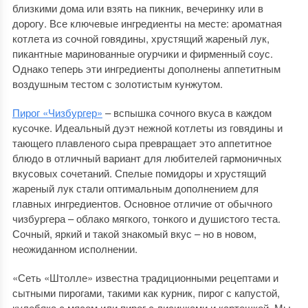
близкими дома или взять на пикник, вечеринку или в
дорогу. Все ключевые ингредиенты на месте: ароматная
котлета из сочной говядины, хрустящий жареный лук,
пикантные маринованные огурчики и фирменный соус.
Однако теперь эти ингредиенты дополнены аппетитным
воздушным тестом с золотистым кунжутом.
Пирог «Чизбургер»
– вспышка сочного вкуса в каждом
кусочке. Идеальный дуэт нежной котлеты из говядины и
тающего плавленого сыра превращает это аппетитное
блюдо в отличный вариант для любителей гармоничных
вкусовых сочетаний. Спелые помидоры и хрустящий
жареный лук стали оптимальным дополнением для
главных ингредиентов. Основное отличие от обычного
чизбургера – облако мягкого, тонкого и душистого теста.
Сочный, яркий и такой знакомый вкус – но в новом,
неожиданном исполнении.
«Сеть «Штолле» известна традиционными рецептами и
сытными пирогами, такими как курник, пирог с капустой,
кулебяка с мясом или пирог с лисичками и картошкой. Мы