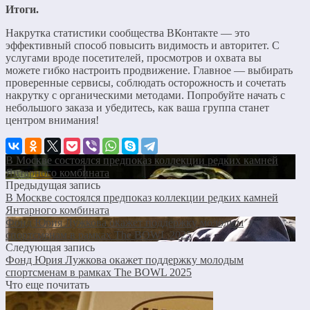
Итоги.
Накрутка статистики сообщества ВКонтакте — это
эффективный способ повысить видимость и авторитет. С
услугами вроде посетителей, просмотров и охвата вы
можете гибко настроить продвижение. Главное — выбирать
проверенные сервисы, соблюдать осторожность и сочетать
накрутку с органическими методами. Попробуйте начать с
небольшого заказа и убедитесь, как ваша группа станет
центром внимания!
В Москве состоялся предпоказ коллекции редких камней
Янтарного комбината
Предыдущая запись
В Москве состоялся предпоказ коллекции редких камней
Янтарного комбината
Фонд Юрия Лужкова окажет поддержку молодым
спортсменам в рамках The BOWL 2025
Следующая запись
Фонд Юрия Лужкова окажет поддержку молодым
спортсменам в рамках The BOWL 2025
Что еще почитать