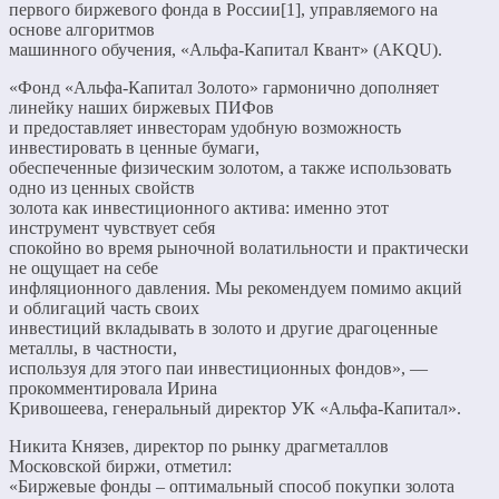
первого биржевого фонда в России[1], управляемого на
основе алгоритмов
машинного обучения, «Альфа-Капитал Квант» (AKQU).
«Фонд «Альфа-Капитал Золото» гармонично дополняет
линейку наших биржевых ПИФов
и предоставляет инвесторам удобную возможность
инвестировать в ценные бумаги,
обеспеченные физическим золотом, а также использовать
одно из ценных свойств
золота как инвестиционного актива: именно этот
инструмент чувствует себя
спокойно во время рыночной волатильности и практически
не ощущает на себе
инфляционного давления. Мы рекомендуем помимо акций
и облигаций часть своих
инвестиций вкладывать в золото и другие драгоценные
металлы, в частности,
используя для этого паи инвестиционных фондов», —
прокомментировала Ирина
Кривошеева, генеральный директор УК «Альфа-Капитал».
Никита Князев, директор по рынку драгметаллов
Московской биржи, отметил:
«Биржевые фонды – оптимальный способ покупки золота