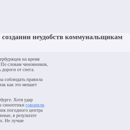
 создании неудобств коммунальщикам
ербуржцев на время
. По словам чиновников,
 дороги от снега.
ны соблюдать правила
ак как это мешает
бурге. Хотя удар
ды синоптики
говорили
ик погодного центра
ные, в результате
ах. Не лучше