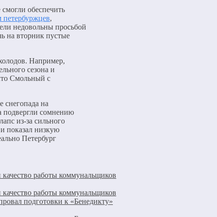
 смогли обеспечить
м петербуржцев
,
тели недовольны просьбой
чь на вторник пустые
холодов. Например,
ельного сезона и
что Смольный с
е снегопада на
ва подвергли сомнению
апс из-за сильного
 и показал низкую
ально Петербург
и качество работы коммунальщиков
и качество работы коммунальщиков
провал подготовки к «Бенедикту»