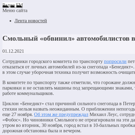
Радио FM
Меню сайта
Лента новостей
Смольный «обвинил» автомобилистов в
01.12.2021
Сотрудники городского комитета по транспорту
попросили
пет
отказаться от личных автомобилей из-за снегопада «Бенедикт»
в этом случае уборочная техника получит возможность очищать
В комитете по транспорту также отметили, что горожане долж
парковки и не оставлять машины под запрещающими знаками, т
работе коммунальщиков.
Циклон «Бенедикт» стал причиной сильного снегопада в Петер
стихии нельзя назвать неожиданным. О приближении непого
еще 27 ноября.
Об этом же предупреждал
Михаил Леус, сотрудн
«Фобос». Но чиновники Смольного не отреагировали на эти дан
утром во вторник, 30 ноября, город встал в 10-балльных пробк
дорожная обстановка была и вечером.