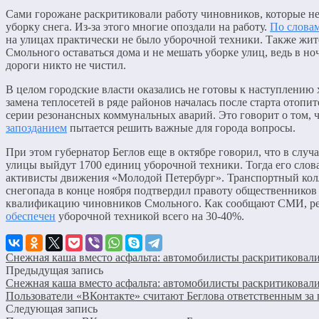
Сами горожане раскритиковали работу чиновников, которые не
уборку снега. Из-за этого многие опоздали на работу.
По слова
на улицах практически не было уборочной техники. Также жи
Смольного оставаться дома и не мешать уборке улиц, ведь в но
дороги никто не чистил.
В целом городские власти оказались не готовы к наступлению 
замена теплосетей в ряде районов началась после старта отопит
серии резонансных коммунальных аварий. Это говорит о том, 
запозданием
пытается решить важные для города вопросы.
При этом губернатор Беглов еще в октябре говорил, что в случа
улицы выйдут 1700 единиц уборочной техники. Тогда его сло
активисты движения «Молодой Петербург». Транспортный колл
снегопада в конце ноября подтвердил правоту общественников
квалификацию чиновников Смольного. Как сообщают СМИ, ре
обеспечен
уборочной техникой всего на 30-40%.
Снежная каша вместо асфальта: автомобилисты раскритиковал
Предыдущая запись
Снежная каша вместо асфальта: автомобилисты раскритиковал
Пользователи «ВКонтакте» считают Беглова ответственным за 
Следующая запись